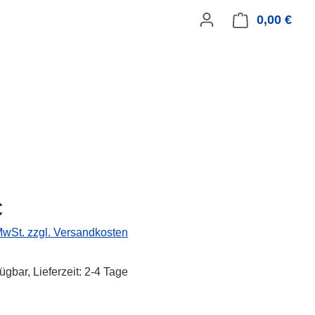
0,00 €
Ware
eis:
€
 MwSt. zzgl. Versandkosten
ügbar, Lieferzeit: 2-4 Tage
ählen