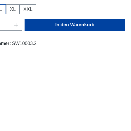
L
XL
XXL
Anzahl: Gib den gewünschten Wert ein oder
In den Warenkorb
mmer:
SW10003.2