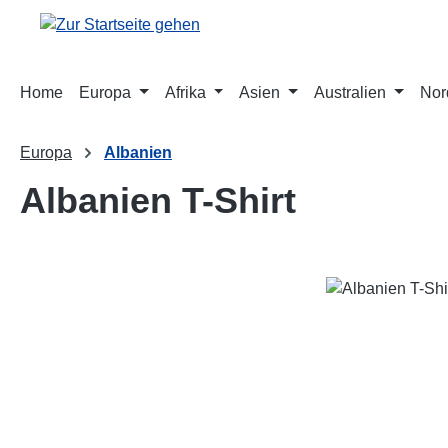
m Hauptinhalt springen
Zur Suche springen
Zur Hauptnavigation springen
Home
Europa
Afrika
Asien
Australien
Nor
Europa
Albanien
Albanien T-Shirt
Bildergalerie überspringen