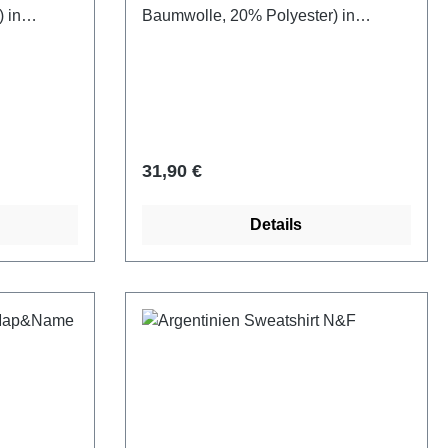
 in
Baumwolle, 20% Polyester) in
riss von
hellblau mit Argentina Schriftzug und
Schriftzug
Argentinien Fahne bedruckt.
Regulärer Preis:
31,90 €
Details