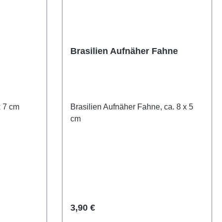
Brasilien Aufnäher Fahne
x 7 cm
Brasilien Aufnäher Fahne, ca. 8 x 5
cm
Regulärer Preis:
3,90 €