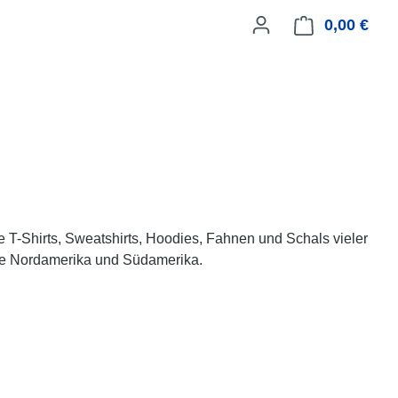
0,00 €
Ware
ie T-Shirts, Sweatshirts, Hoodies, Fahnen und Schals vieler
te Nordamerika und Südamerika.