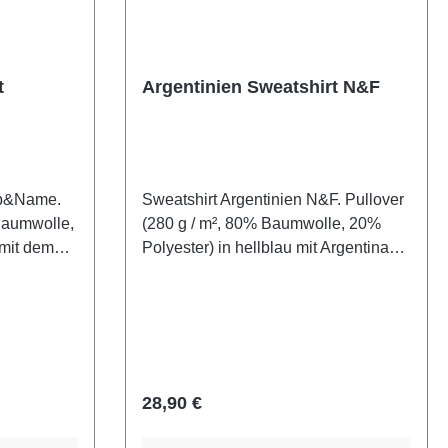
t
Argentinien Sweatshirt N&F
ap&Name.
Sweatshirt Argentinien N&F. Pullover
 Baumwolle,
(280 g / m², 80% Baumwolle, 20%
 mit dem
Polyester) in hellblau mit Argentina
nien und
Schriftzug und Argentinien Fahne
kt.
bedruckt.
Regulärer Preis:
28,90 €