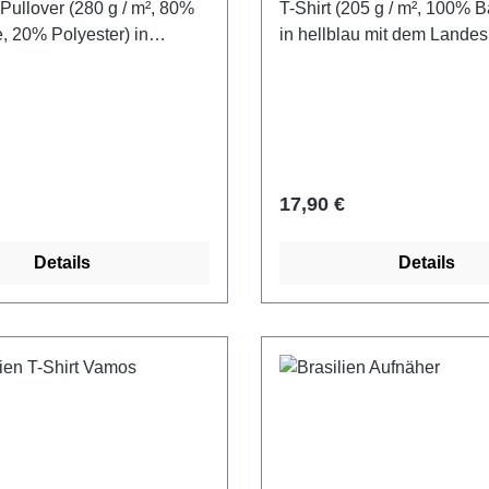
 Pullover (280 g / m², 80%
T-Shirt (205 g / m², 100% 
 20% Polyester) in
in hellblau mit dem Lande
it Argentinien Fahne und
Argentinien und Argentina 
ntina Schriftzug bedruckt.
bedruckt.
 Preis:
Regulärer Preis:
17,90 €
Details
Details