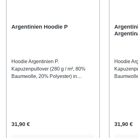
Argentinien Hoodie P
Argentin
Argentin
Hoodie Argentinien P.
Hoodie Arg
Kapuzenpullover (280 g / m², 80%
Kapuzenpul
Baumwolle, 20% Polyester) in
Baumwolle,
hellblau mit Argentina Schriftzug und
hellblau m
Argentinien Fahne bedruckt
Vamos Arge
(Plastisol).
Regulärer Preis:
Regulärer
31,90 €
31,90 €