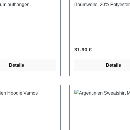
um aufhängen.
Baumwolle, 20% Polyester)
hellblau mit dem Landesum
Argentinien und Argentina 
bedruckt.
 Preis:
Regulärer Preis:
31,90 €
Details
Details