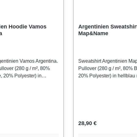
ien Hoodie Vamos
Argentinien Sweatshir
a
Map&Name
entinien Vamos Argentina.
Sweatshirt Argentinien M
lover (280 g / m², 80%
Pullover (280 g / m², 80%
 20% Polyester) in
20% Polyester) in hellblau
it Argentinien Fahne und
Landesumriss von Argenti
ntina Schriftzug bedruckt.
Argentina Schriftzug bedruc
 Preis:
Regulärer Preis:
28,90 €