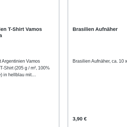
ien T-Shirt Vamos
Brasilien Aufnäher
a
t Argentinien Vamos
Brasilien Aufnäher, ca. 10 
T-Shirt (205 g / m², 100%
 in hellblau mit
en Fahne und Vamos
Schriftzug bedruckt.
 Preis:
Regulärer Preis:
3,90 €