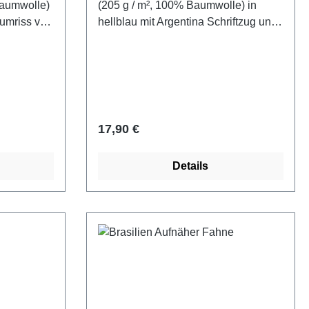
Baumwolle)
(205 g / m², 100% Baumwolle) in
sumriss von
hellblau mit Argentina Schriftzug und
Schriftzug
Argentinien Fahne bedruckt.
Regulärer Preis:
17,90 €
Details