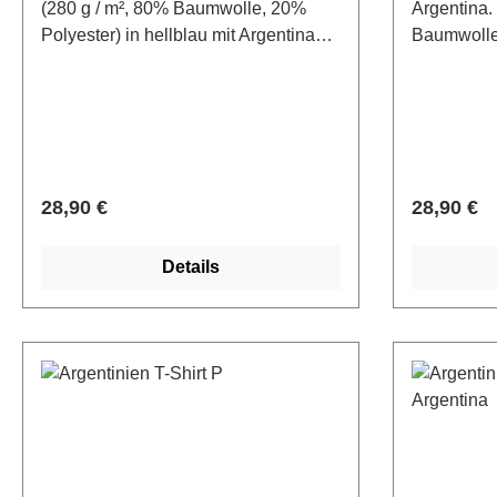
(280 g / m², 80% Baumwolle, 20%
Argentina.
Polyester) in hellblau mit Argentina
Baumwolle,
Schriftzug und Argentinien Fahne
hellblau m
bedruckt (Plastisol).
Vamos Arge
Regulärer Preis:
Regulärer
28,90 €
28,90 €
Details