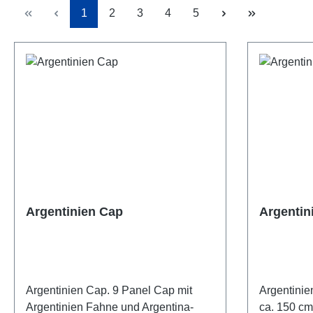
Seite
Seite
Seite
Seite
Seite
1
2
3
4
5
Argentinien Cap
Argentin
Argentinien Cap. 9 Panel Cap mit
Argentinie
Argentinien Fahne und Argentina-
ca. 150 cm