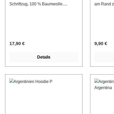
Schriftzug, 100 % Baumwolle.
am Rand z
Aufwändig gearbeitete Frontpanels
mit Flaggen- und 3D-Stickerei, 5
kontrastfarbigen Luftlöchern und
bedruckten Innenbändern sowie
verstellbarem Klettverschluss mit
Landesfahne.
Regulärer Preis:
Regulärer
17,90 €
9,90 €
Details