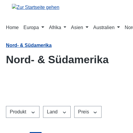
m Hauptinhalt springen
Zur Suche springen
Zur Hauptnavigation springen
Home
Europa
Afrika
Asien
Australien
Nor
Nord- & Südamerika
Nord- & Südamerika
Produkt
Land
Preis