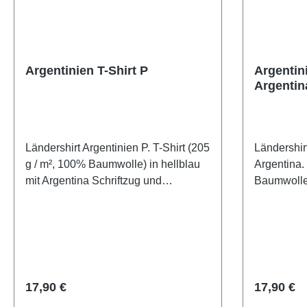
Argentinien T-Shirt P
Argentin
Argentin
Ländershirt Argentinien P. T-Shirt (205
Ländershir
g / m², 100% Baumwolle) in hellblau
Argentina. 
mit Argentina Schriftzug und
Baumwolle)
Argentinien Fahne bedruckt
Argentini
(Plastisol).
Argentina 
Regulärer Preis:
Regulärer
17,90 €
17,90 €