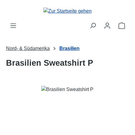
Zum Hauptinhalt springen
Ware
Nord- & Südamerika
Brasilien
Brasilien Sweatshirt P
Bildergalerie überspringen