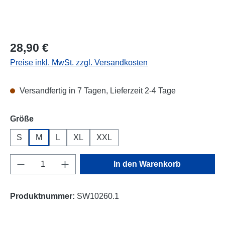
Regulärer Preis:
28,90 €
Preise inkl. MwSt. zzgl. Versandkosten
Versandfertig in 7 Tagen, Lieferzeit 2-4 Tage
auswählen
Größe
S
M
L
XL
XXL
Produkt Anzahl: Gib den gewünschten Wert e
In den Warenkorb
Produktnummer:
SW10260.1