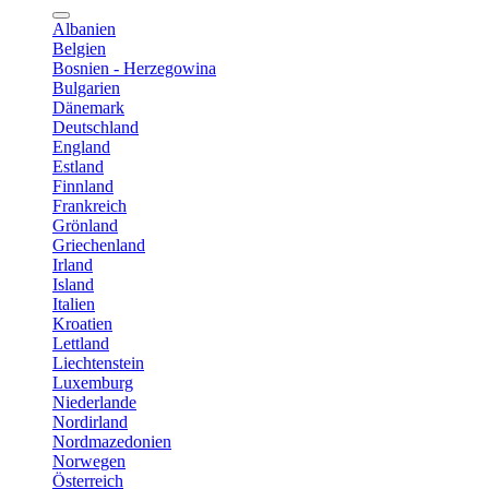
Albanien
Belgien
Bosnien - Herzegowina
Bulgarien
Dänemark
Deutschland
England
Estland
Finnland
Frankreich
Grönland
Griechenland
Irland
Island
Italien
Kroatien
Lettland
Liechtenstein
Luxemburg
Niederlande
Nordirland
Nordmazedonien
Norwegen
Österreich