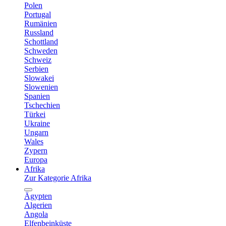
Polen
Portugal
Rumänien
Russland
Schottland
Schweden
Schweiz
Serbien
Slowakei
Slowenien
Spanien
Tschechien
Türkei
Ukraine
Ungarn
Wales
Zypern
Europa
Afrika
Zur Kategorie Afrika
Ägypten
Algerien
Angola
Elfenbeinküste