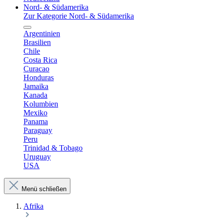
Nord- & Südamerika
Zur Kategorie Nord- & Südamerika
Argentinien
Brasilien
Chile
Costa Rica
Curacao
Honduras
Jamaika
Kanada
Kolumbien
Mexiko
Panama
Paraguay
Peru
Trinidad & Tobago
Uruguay
USA
Menü schließen
Afrika