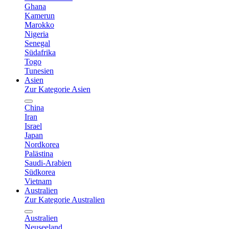
Ghana
Kamerun
Marokko
Nigeria
Senegal
Südafrika
Togo
Tunesien
Asien
Zur Kategorie Asien
China
Iran
Israel
Japan
Nordkorea
Palästina
Saudi-Arabien
Südkorea
Vietnam
Australien
Zur Kategorie Australien
Australien
Neuseeland