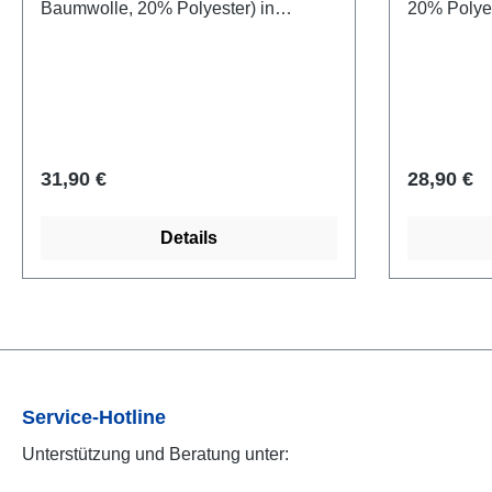
Baumwolle, 20% Polyester) in
20% Polyes
flaschengrün mit Nigeria Fahne und
Nigeria F
Super Eagles Schriftzug bedruckt.
Schriftzug 
Regulärer Preis:
Regulärer
31,90 €
28,90 €
Details
Service-Hotline
Unterstützung und Beratung unter: