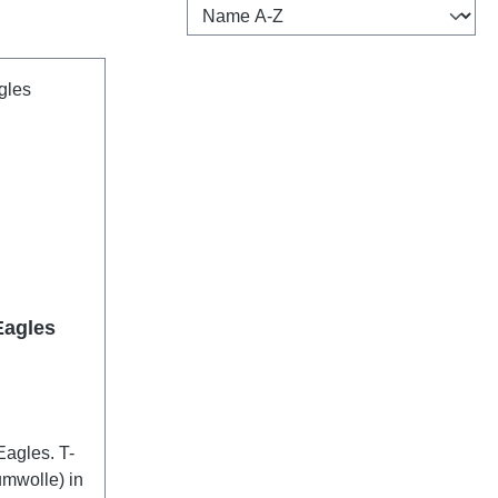
Eagles
Eagles. T-
umwolle) in