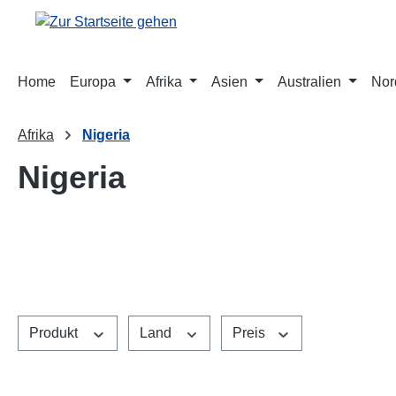
m Hauptinhalt springen
Zur Suche springen
Zur Hauptnavigation springen
Home
Europa
Afrika
Asien
Australien
Nor
Afrika
Nigeria
Nigeria
Produkt
Land
Preis