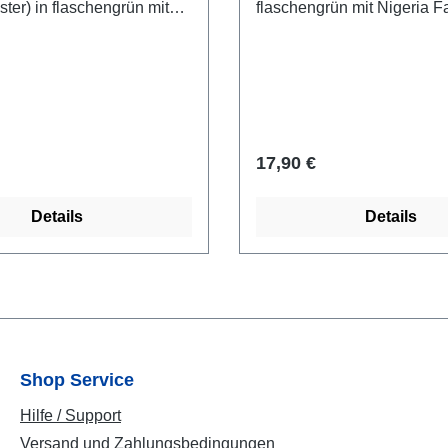
ter) in flaschengrün mit
flaschengrün mit Nigeria 
ahne und Super Eagles
Super Eagles Schriftzug be
bedruckt.
 Preis:
Regulärer Preis:
17,90 €
Details
Details
Shop Service
Hilfe / Support
Versand und Zahlungsbedingungen