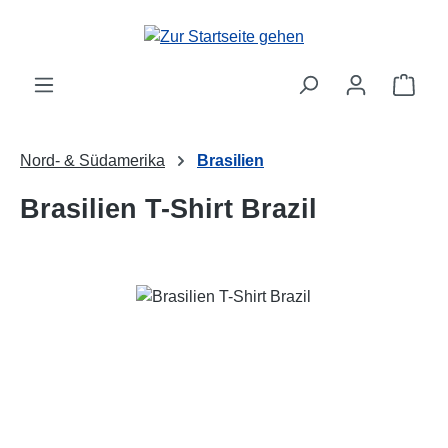
Zum Hauptinhalt springen
Ware
Nord- & Südamerika
Brasilien
Brasilien T-Shirt Brazil
Bildergalerie überspringen