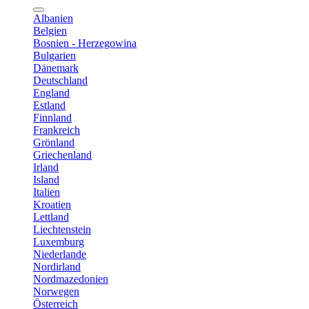
Albanien
Belgien
Bosnien - Herzegowina
Bulgarien
Dänemark
Deutschland
England
Estland
Finnland
Frankreich
Grönland
Griechenland
Irland
Island
Italien
Kroatien
Lettland
Liechtenstein
Luxemburg
Niederlande
Nordirland
Nordmazedonien
Norwegen
Österreich