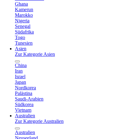
Ghana
Kamerun
Marokko
Nigeria
Senegal
Südafrika
Togo
Tunesien
Asien
Zur Kategorie Asien
China
Iran
Israel
Japan
Nordkorea
Palästina
Saudi-Arabien
Südkorea
Vietnam
Australien
Zur Kategorie Australien
Australien
Neuseeland