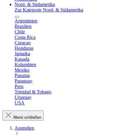
Nord- & Südamerika
Zur Kategorie Nord- & Südamerika
Argentinien
Brasilien
Chile
Costa Rica
Curacao
Honduras
Jamaika
Kanada
Kolumbien
Mexiko
Panama
Paraguay
Peru
Trinidad & Tobago
Uruguay
USA
Menü schließen
Australien