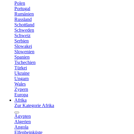
Polen
Portugal
Rumänien
Russland
Schottland
Schweden
Schweiz
Serbien
Slowakei
Slowenien
Spanien
Tschechien
Türkei
Ukraine
Ungarn
Wales
Zypern
Europa
Afrika
Zur Kategorie Afrika
Ägypten
Algerien
Angola
Elfenbeinküste