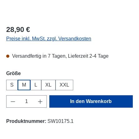
Regulärer Preis:
28,90 €
Preise inkl. MwSt. zzgl. Versandkosten
Versandfertig in 7 Tagen, Lieferzeit 2-4 Tage
auswählen
Größe
S
M
L
XL
XXL
Produkt Anzahl: Gib den gewünschten Wert e
In den Warenkorb
Produktnummer:
SW10175.1