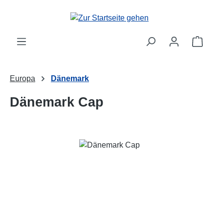
Zum Hauptinhalt springen
Ware
Europa
Dänemark
Dänemark Cap
Bildergalerie überspringen