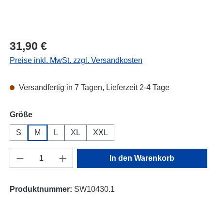
Regulärer Preis:
31,90 €
Preise inkl. MwSt. zzgl. Versandkosten
Versandfertig in 7 Tagen, Lieferzeit 2-4 Tage
auswählen
Größe
S
M
L
XL
XXL
Produkt Anzahl: Gib den gewünschten Wert e
In den Warenkorb
Produktnummer:
SW10430.1