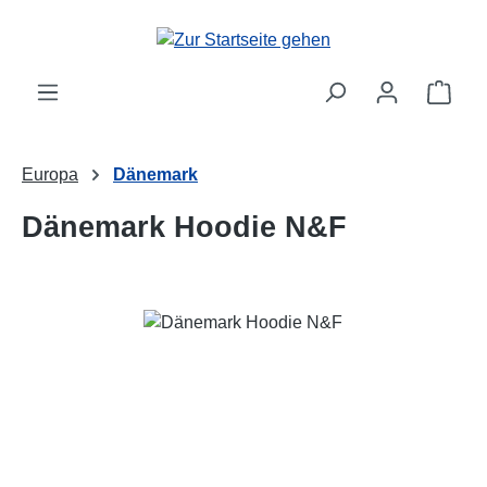
Zum Hauptinhalt springen
Ware
Europa
Dänemark
Dänemark Hoodie N&F
Bildergalerie überspringen