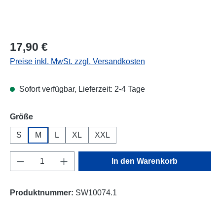
Regulärer Preis:
17,90 €
Preise inkl. MwSt. zzgl. Versandkosten
Sofort verfügbar, Lieferzeit: 2-4 Tage
auswählen
Größe
S
M
L
XL
XXL
Produkt Anzahl: Gib den gewünschten Wert e
In den Warenkorb
Produktnummer:
SW10074.1