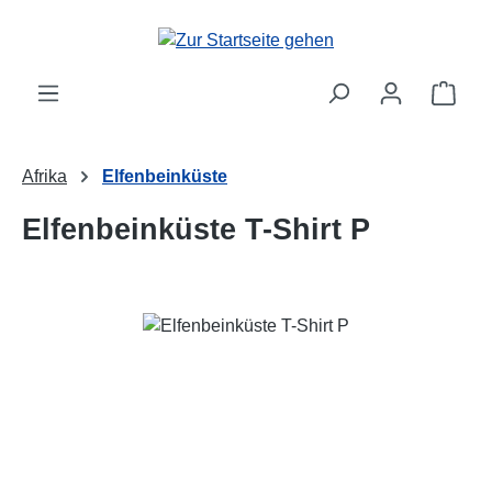
Zum Hauptinhalt springen
Ware
Afrika
Elfenbeinküste
Elfenbeinküste T-Shirt P
Bildergalerie überspringen