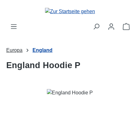
Zum Hauptinhalt springen
Ware
Europa
England
England Hoodie P
Bildergalerie überspringen