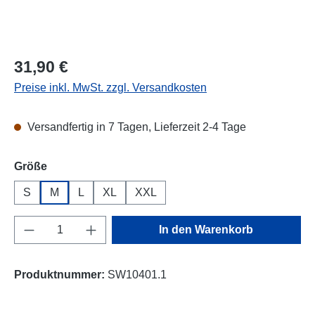
Regulärer Preis:
31,90 €
Preise inkl. MwSt. zzgl. Versandkosten
Versandfertig in 7 Tagen, Lieferzeit 2-4 Tage
auswählen
Größe
S
M
L
XL
XXL
Produkt Anzahl: Gib den gewünschten Wert e
In den Warenkorb
Produktnummer:
SW10401.1