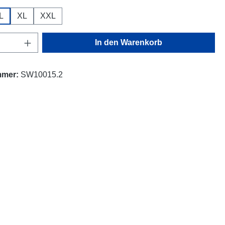
L
XL
XXL
Anzahl: Gib den gewünschten Wert ein oder
In den Warenkorb
mmer:
SW10015.2