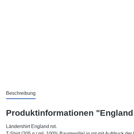
Beschreibung
Produktinformationen "England T
Ländershirt England rot.
T-Shirt (205 g / m², 100% Baumwolle) in rot mit Aufdruck der