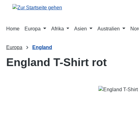
m Hauptinhalt springen
Zur Suche springen
Zur Hauptnavigation springen
Home
Europa
Afrika
Asien
Australien
Nor
Europa
England
England T-Shirt rot
Bildergalerie überspringen