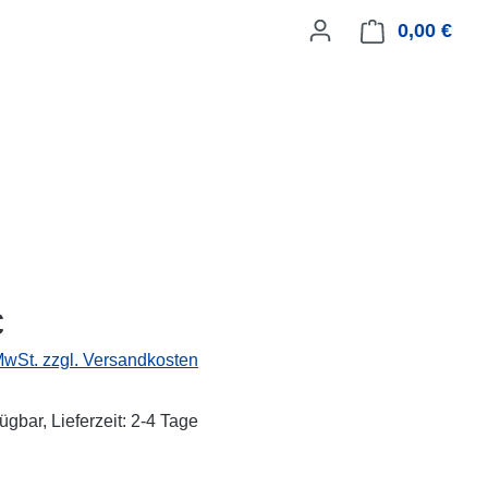
0,00 €
Ware
eis:
€
 MwSt. zzgl. Versandkosten
ügbar, Lieferzeit: 2-4 Tage
ählen