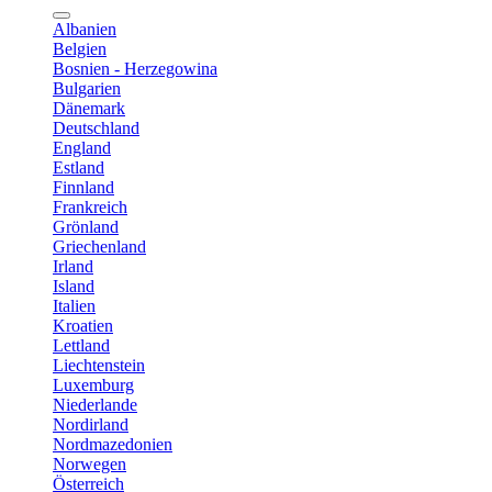
Albanien
Belgien
Bosnien - Herzegowina
Bulgarien
Dänemark
Deutschland
England
Estland
Finnland
Frankreich
Grönland
Griechenland
Irland
Island
Italien
Kroatien
Lettland
Liechtenstein
Luxemburg
Niederlande
Nordirland
Nordmazedonien
Norwegen
Österreich