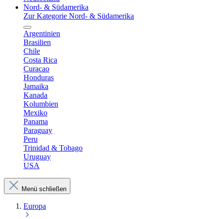
Nord- & Südamerika
Zur Kategorie Nord- & Südamerika
Argentinien
Brasilien
Chile
Costa Rica
Curacao
Honduras
Jamaika
Kanada
Kolumbien
Mexiko
Panama
Paraguay
Peru
Trinidad & Tobago
Uruguay
USA
Menü schließen
Europa