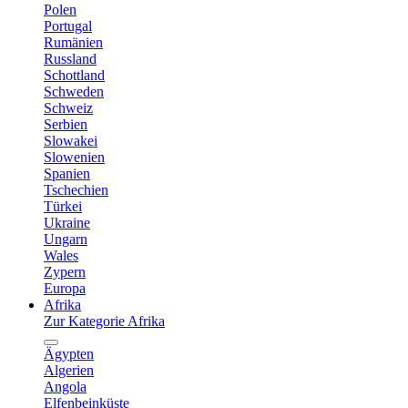
Polen
Portugal
Rumänien
Russland
Schottland
Schweden
Schweiz
Serbien
Slowakei
Slowenien
Spanien
Tschechien
Türkei
Ukraine
Ungarn
Wales
Zypern
Europa
Afrika
Zur Kategorie Afrika
Ägypten
Algerien
Angola
Elfenbeinküste