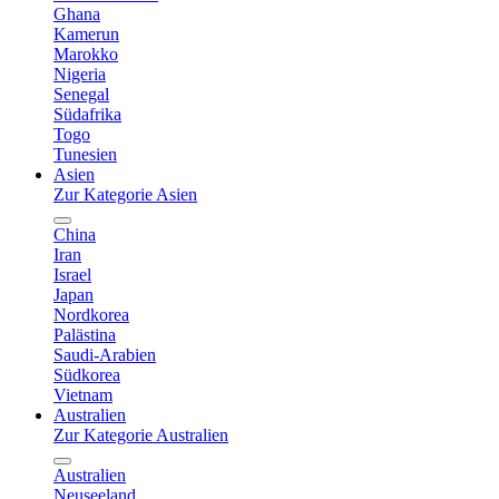
Ghana
Kamerun
Marokko
Nigeria
Senegal
Südafrika
Togo
Tunesien
Asien
Zur Kategorie Asien
China
Iran
Israel
Japan
Nordkorea
Palästina
Saudi-Arabien
Südkorea
Vietnam
Australien
Zur Kategorie Australien
Australien
Neuseeland