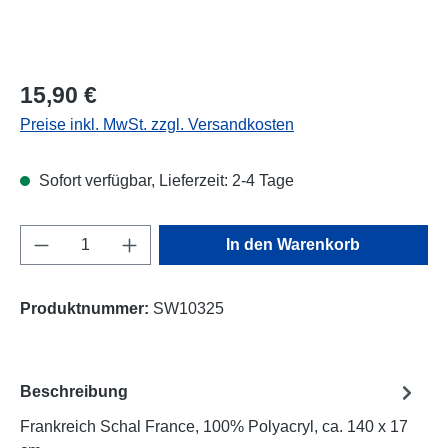
Regulärer Preis:
15,90 €
Preise inkl. MwSt. zzgl. Versandkosten
Sofort verfügbar, Lieferzeit: 2-4 Tage
Produkt Anzahl: Gib den gewünschten Wert e
In den Warenkorb
Produktnummer:
SW10325
Beschreibung
Frankreich Schal France, 100% Polyacryl, ca. 140 x 17