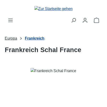
Zum Hauptinhalt springen
Ware
Europa
Frankreich
Frankreich Schal France
Bildergalerie überspringen