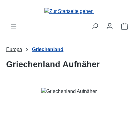
Zum Hauptinhalt springen
Ware
Europa
Griechenland
Griechenland Aufnäher
Bildergalerie überspringen