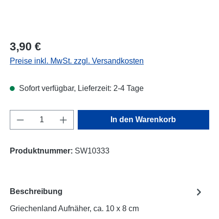
Regulärer Preis:
3,90 €
Preise inkl. MwSt. zzgl. Versandkosten
Sofort verfügbar, Lieferzeit: 2-4 Tage
Produkt Anzahl: Gib den gewünschten Wert e
In den Warenkorb
Produktnummer:
SW10333
Beschreibung
Griechenland Aufnäher, ca. 10 x 8 cm