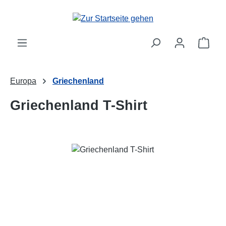
Zum Hauptinhalt springen
Ware
Europa
Griechenland
Griechenland T-Shirt
Bildergalerie überspringen