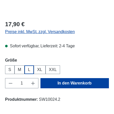
Regulärer Preis:
17,90 €
Preise inkl. MwSt. zzgl. Versandkosten
Sofort verfügbar, Lieferzeit: 2-4 Tage
auswählen
Größe
S
M
L
XL
XXL
Produkt Anzahl: Gib den gewünschten Wert e
In den Warenkorb
Produktnummer:
SW10024.2