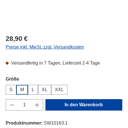
Regulärer Preis:
28,90 €
Preise inkl. MwSt. zzgl. Versandkosten
Versandfertig in 7 Tagen, Lieferzeit 2-4 Tage
auswählen
Größe
S
M
L
XL
XXL
Produkt Anzahl: Gib den gewünschten Wert e
In den Warenkorb
Produktnummer:
SW10163.1