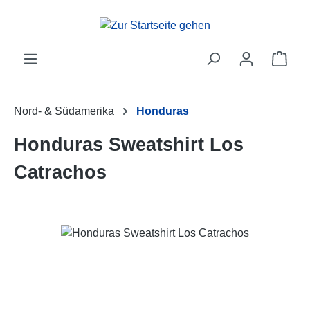
Zum Hauptinhalt springen
Ware
Nord- & Südamerika
Honduras
Honduras Sweatshirt Los
Catrachos
Bildergalerie überspringen