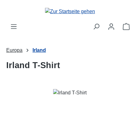
Zum Hauptinhalt springen
Ware
Europa
Irland
Irland T-Shirt
Bildergalerie überspringen