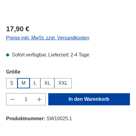
Regulärer Preis:
17,90 €
Preise inkl. MwSt. zzgl. Versandkosten
Sofort verfügbar, Lieferzeit: 2-4 Tage
auswählen
Größe
S
M
L
XL
XXL
Produkt Anzahl: Gib den gewünschten Wert e
In den Warenkorb
Produktnummer:
SW10025.1