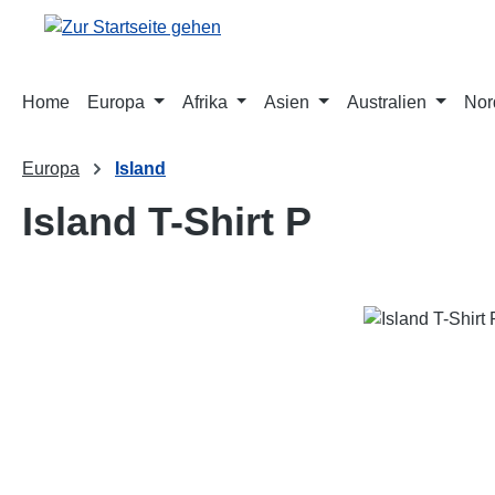
m Hauptinhalt springen
Zur Suche springen
Zur Hauptnavigation springen
Home
Europa
Afrika
Asien
Australien
Nor
Europa
Island
Island T-Shirt P
Bildergalerie überspringen