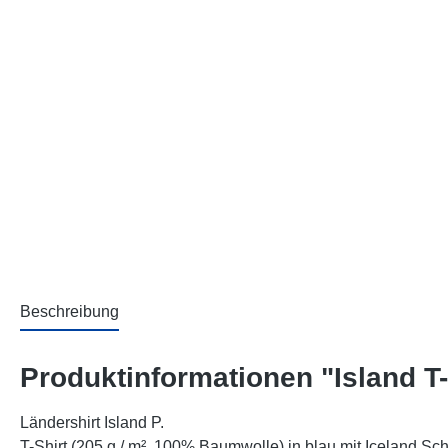
Beschreibung
Produktinformationen "Island T-
Ländershirt Island P.
T-Shirt (205 g / m², 100% Baumwolle) in blau mit Iceland Sch