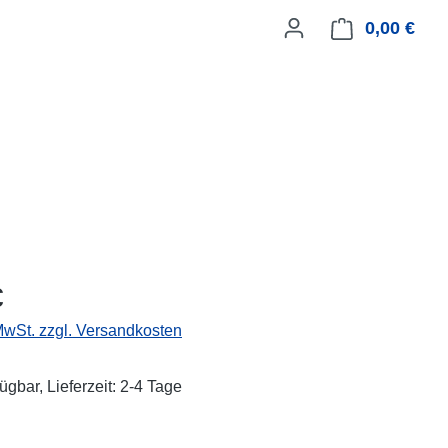
0,00 €
Ware
eis:
€
 MwSt. zzgl. Versandkosten
ügbar, Lieferzeit: 2-4 Tage
ählen