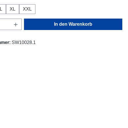
L
XL
XXL
Anzahl: Gib den gewünschten Wert ein oder
In den Warenkorb
mmer:
SW10028.1