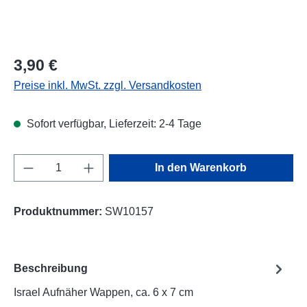
Regulärer Preis:
3,90 €
Preise inkl. MwSt. zzgl. Versandkosten
Sofort verfügbar, Lieferzeit: 2-4 Tage
Produkt Anzahl: Gib den gewünschten Wert e
In den Warenkorb
Produktnummer:
SW10157
Beschreibung
Israel Aufnäher Wappen, ca. 6 x 7 cm