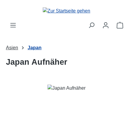
Zum Hauptinhalt springen
Ware
Asien
Japan
Japan Aufnäher
Bildergalerie überspringen