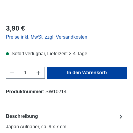
Regulärer Preis:
3,90 €
Preise inkl. MwSt. zzgl. Versandkosten
Sofort verfügbar, Lieferzeit: 2-4 Tage
Produkt Anzahl: Gib den gewünschten Wert e
In den Warenkorb
Produktnummer:
SW10214
Beschreibung
Japan Aufnäher, ca. 9 x 7 cm