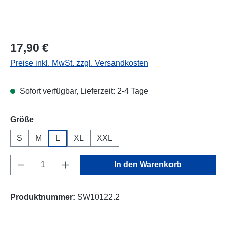
Regulärer Preis:
17,90 €
Preise inkl. MwSt. zzgl. Versandkosten
Sofort verfügbar, Lieferzeit: 2-4 Tage
auswählen
Größe
S
M
L
XL
XXL
Produkt Anzahl: Gib den gewünschten Wert e
In den Warenkorb
Produktnummer:
SW10122.2