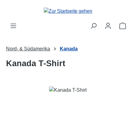
Zum Hauptinhalt springen
Ware
Nord- & Südamerika
Kanada
Kanada T-Shirt
Bildergalerie überspringen