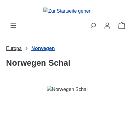
Zum Hauptinhalt springen
Ware
Europa
Norwegen
Norwegen Schal
Bildergalerie überspringen