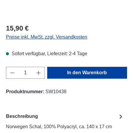
Regulärer Preis:
15,90 €
Preise inkl. MwSt. zzgl. Versandkosten
Sofort verfügbar, Lieferzeit: 2-4 Tage
Produkt Anzahl: Gib den gewünschten Wert e
In den Warenkorb
Produktnummer:
SW10438
Beschreibung
Norwegen Schal, 100% Polyacryl, ca. 140 x 17 cm