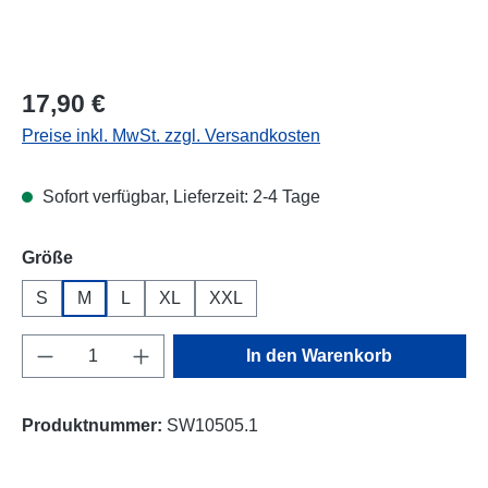
Regulärer Preis:
17,90 €
Preise inkl. MwSt. zzgl. Versandkosten
Sofort verfügbar, Lieferzeit: 2-4 Tage
auswählen
Größe
S
M
L
XL
XXL
Produkt Anzahl: Gib den gewünschten Wert e
In den Warenkorb
Produktnummer:
SW10505.1