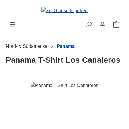
Zum Hauptinhalt springen
Ware
Nord- & Südamerika
Panama
Panama T-Shirt Los Canaleros
Bildergalerie überspringen