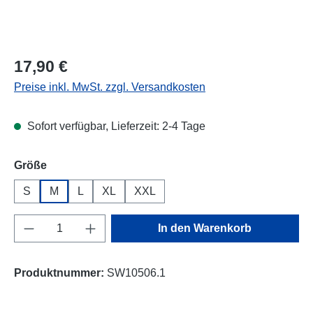
Regulärer Preis:
17,90 €
Preise inkl. MwSt. zzgl. Versandkosten
Sofort verfügbar, Lieferzeit: 2-4 Tage
auswählen
Größe
S
M
L
XL
XXL
Produkt Anzahl: Gib den gewünschten Wert e
In den Warenkorb
Produktnummer:
SW10506.1