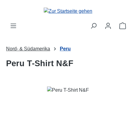
Zum Hauptinhalt springen
Ware
Nord- & Südamerika
Peru
Peru T-Shirt N&F
Bildergalerie überspringen