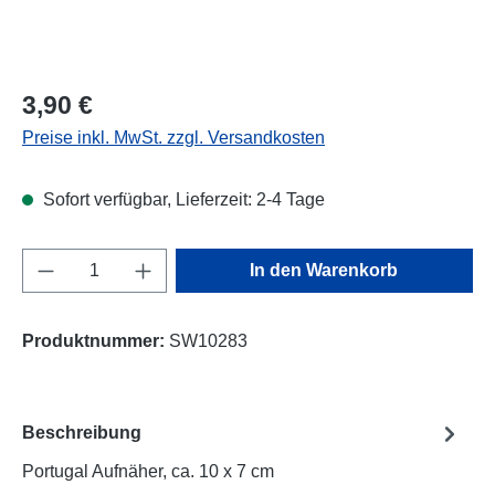
Regulärer Preis:
3,90 €
Preise inkl. MwSt. zzgl. Versandkosten
Sofort verfügbar, Lieferzeit: 2-4 Tage
Produkt Anzahl: Gib den gewünschten Wert e
In den Warenkorb
Produktnummer:
SW10283
Beschreibung
Portugal Aufnäher, ca. 10 x 7 cm