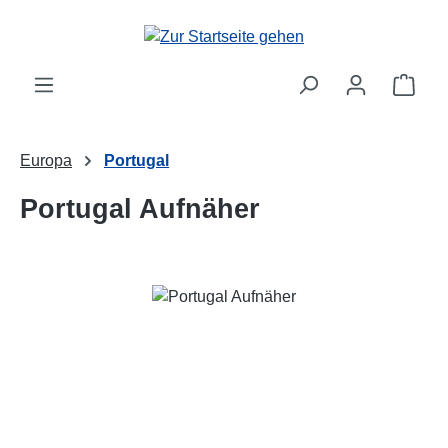
Zum Hauptinhalt springen
Ware
Europa
Portugal
Portugal Aufnäher
Bildergalerie überspringen