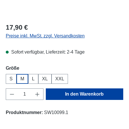
Regulärer Preis:
17,90 €
Preise inkl. MwSt. zzgl. Versandkosten
Sofort verfügbar, Lieferzeit: 2-4 Tage
auswählen
Größe
S
M
L
XL
XXL
Produkt Anzahl: Gib den gewünschten Wert e
In den Warenkorb
Produktnummer:
SW10099.1