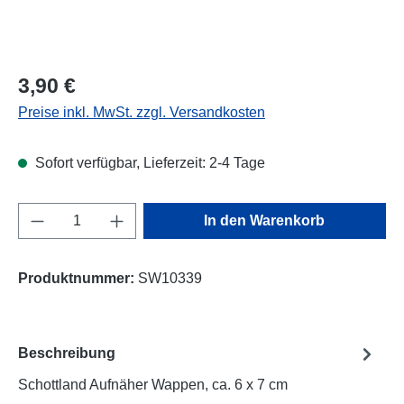
Regulärer Preis:
3,90 €
Preise inkl. MwSt. zzgl. Versandkosten
Sofort verfügbar, Lieferzeit: 2-4 Tage
Produkt Anzahl: Gib den gewünschten Wert e
In den Warenkorb
Produktnummer:
SW10339
Beschreibung
Schottland Aufnäher Wappen, ca. 6 x 7 cm