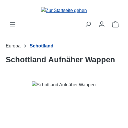
Zum Hauptinhalt springen
Ware
Europa
Schottland
Schottland Aufnäher Wappen
Bildergalerie überspringen