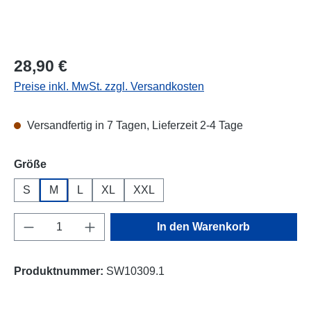
Regulärer Preis:
28,90 €
Preise inkl. MwSt. zzgl. Versandkosten
Versandfertig in 7 Tagen, Lieferzeit 2-4 Tage
auswählen
Größe
S
M
L
XL
XXL
Produkt Anzahl: Gib den gewünschten Wert e
In den Warenkorb
Produktnummer:
SW10309.1