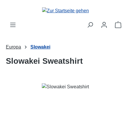
Zum Hauptinhalt springen
Ware
Europa
Slowakei
Slowakei Sweatshirt
Bildergalerie überspringen