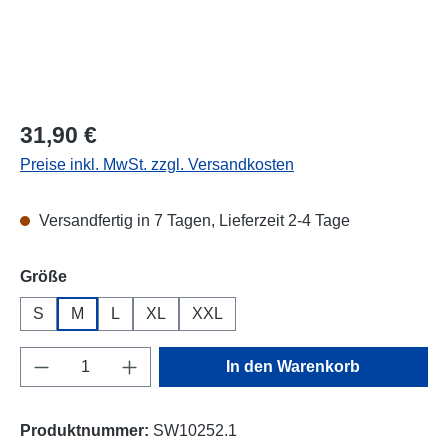
Regulärer Preis:
31,90 €
Preise inkl. MwSt. zzgl. Versandkosten
Versandfertig in 7 Tagen, Lieferzeit 2-4 Tage
auswählen
Größe
S
M
L
XL
XXL
Produkt Anzahl: Gib den gewünschten Wert e
In den Warenkorb
Produktnummer:
SW10252.1