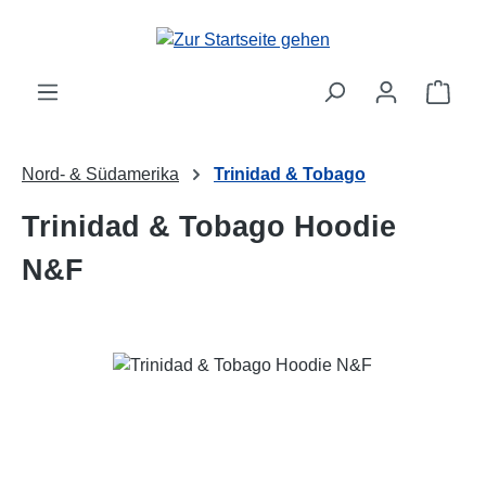
Zum Hauptinhalt springen
Ware
Nord- & Südamerika
Trinidad & Tobago
Trinidad & Tobago Hoodie
N&F
Bildergalerie überspringen