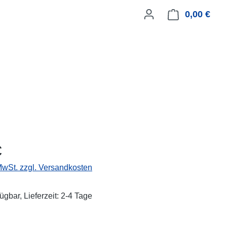
0,00 €
Ware
eis:
€
 MwSt. zzgl. Versandkosten
ügbar, Lieferzeit: 2-4 Tage
ählen