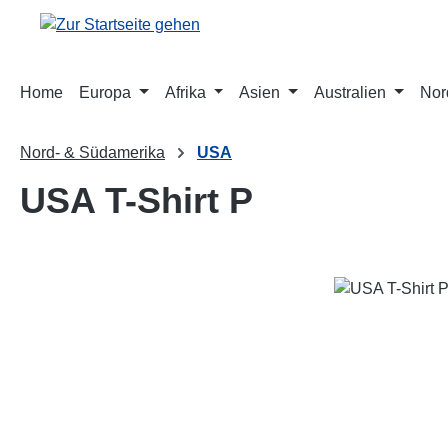
m Hauptinhalt springen
Zur Suche springen
Zur Hauptnavigation springen
Home
Europa
Afrika
Asien
Australien
Nor
Nord- & Südamerika
USA
USA T-Shirt P
Bildergalerie überspringen