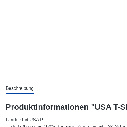
Beschreibung
Produktinformationen "USA T-Sh
Ländershirt USA P.
T-Shirt (205 g / m², 100% Baumwolle) in navy mit USA Schr