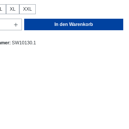
L
XL
XXL
Anzahl: Gib den gewünschten Wert ein oder
In den Warenkorb
mmer:
SW10130.1