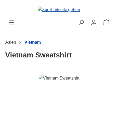
Zum Hauptinhalt springen
Ware
Asien
Vietnam
Vietnam Sweatshirt
Bildergalerie überspringen