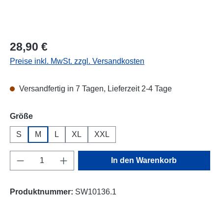
Regulärer Preis:
28,90 €
Preise inkl. MwSt. zzgl. Versandkosten
Versandfertig in 7 Tagen, Lieferzeit 2-4 Tage
auswählen
Größe
S
M
L
XL
XXL
Produkt Anzahl: Gib den gewünschten Wert e
In den Warenkorb
Produktnummer:
SW10136.1